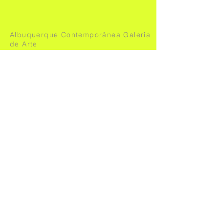
Albuquerque Contemporânea Galeria
de Arte
Flávia Albuquerque
Rua Antônio de Albuquerque 885
CEP 30112-011
Belo Horizonte – MG, Brasil
+55 (31) 3227-6494
+55 (31) 97221-8037
contato@albuquerquecontemporanea.com
www.albuquerquecontemporanea.co
m
Para entrar em contato com a artista ou para
cadastrar seu e-mail em nosso mailing,
escreva para:
contato@gabrielamachado.com.br